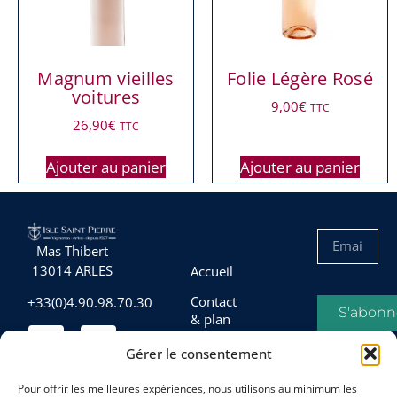
Magnum vieilles
Folie Légère Rosé
voitures
9,00
€
TTC
26,90
€
TTC
Ajouter au panier
Ajouter au panier
Mas Thibert
13014 ARLES
Accueil
Contact
+33(0)4.90.98.70.30
S'abonn
& plan
d’accès
Gérer le consentement
Conditions
générales
Pour offrir les meilleures expériences, nous utilisons au minimum les