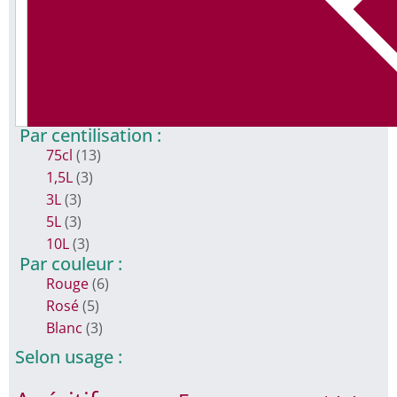
Par centilisation :
75cl
(13)
1,5L
(3)
3L
(3)
5L
(3)
10L
(3)
Par couleur :
Rouge
(6)
Rosé
(5)
Blanc
(3)
Selon usage :