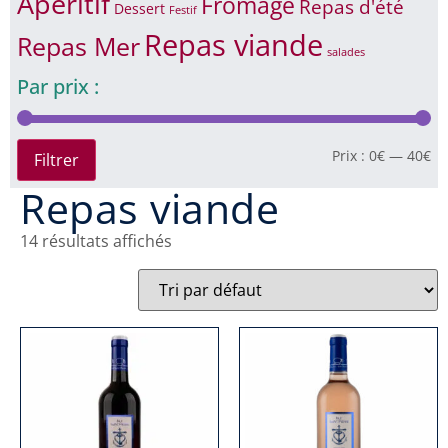
Apéritif
Fromage
Repas d'été
Dessert
Festif
Repas viande
Repas Mer
salades
Par prix :
Prix :
0€
—
40€
Filtrer
Repas viande
14 résultats affichés