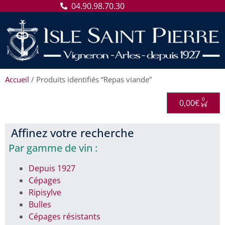
04.90.98.70.30
Accueil
/ Produits identifiés “Repas viande”
0
0,00
€
Affinez votre recherche
Par gamme de vin :
Depuis 1927
Cépages
Ripisylve
Bulles
Cépages résistants