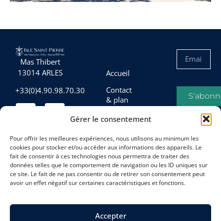
Mas Thibert
13014 ARLES
Accueil
Contact
+33(0)4.90.98.70.30
S'abonn
& plan
d’accès
Gérer le consentement
Conditions
générales
Pour offrir les meilleures expériences, nous utilisons au minimum les
de vente
cookies pour stocker et/ou accéder aux informations des appareils. Le
fait de consentir à ces technologies nous permettra de traiter des
Mentions
données telles que le comportement de navigation ou les ID uniques sur
légales
ce site. Le fait de ne pas consentir ou de retirer son consentement peut
avoir un effet négatif sur certaines caractéristiques et fonctions.
Politique
de
cookies
Accepter
(UE)