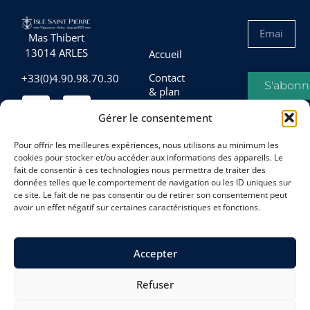
Mas Thibert
13014 ARLES
Accueil
Contact
+33(0)4.90.98.70.30
S'abonn
& plan
d’accès
Gérer le consentement
Conditions
générales
Pour offrir les meilleures expériences, nous utilisons au minimum les
de vente
cookies pour stocker et/ou accéder aux informations des appareils. Le
fait de consentir à ces technologies nous permettra de traiter des
Mentions
données telles que le comportement de navigation ou les ID uniques sur
légales
ce site. Le fait de ne pas consentir ou de retirer son consentement peut
avoir un effet négatif sur certaines caractéristiques et fonctions.
Politique
de
cookies
Accepter
(UE)
Refuser