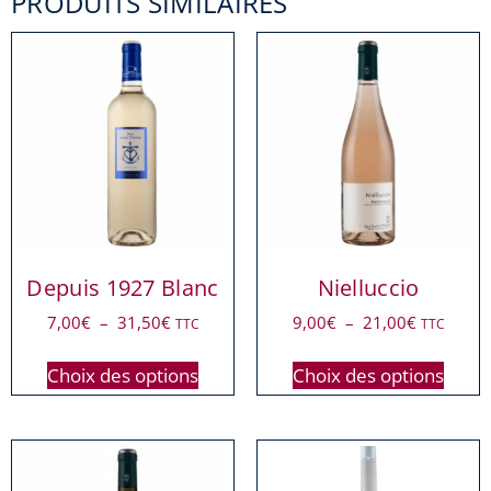
PRODUITS SIMILAIRES
Depuis 1927 Blanc
Nielluccio
7,00
€
–
31,50
€
9,00
€
–
21,00
€
TTC
TTC
Choix des options
Choix des options