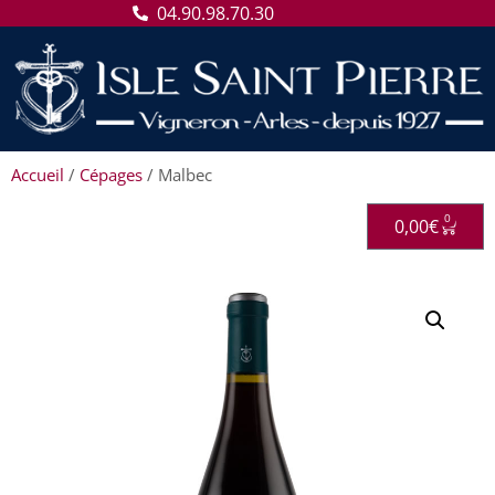
04.90.98.70.30
Accueil
/
Cépages
/ Malbec
0
0,00
€