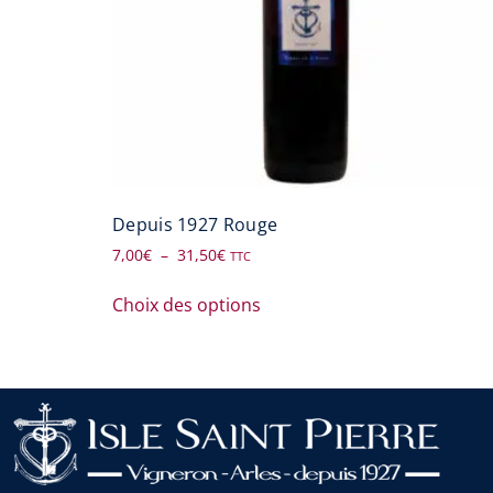
Depuis 1927 Rouge
7,00
€
–
31,50
€
TTC
Choix des options